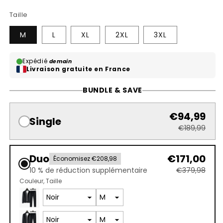
Taille
M
L
XL
2XL
3XL
Expédié
demain
Livraison gratuite en France
BUNDLE & SAVE
€94,99
Single
€189,99
Duo
€171,00
Économisez €208,98
10 % de réduction supplémentaire
€379,98
Couleur
Taille