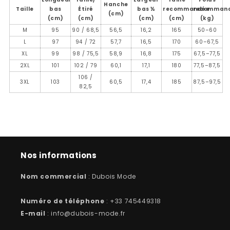
Hanche
Taille
bas
Étiré
bas ½
recommandée
recomman
(cm)
(cm)
(cm)
(cm)
(cm)
(kg)
M
95
90 / 68,5
56,5
16,2
165
50–60
L
97
94 / 72
57,7
16,5
170
60–67,5
XL
99
98 / 75,5
58,9
16,8
175
67,5–77,5
2XL
101
102 / 79
60,1
17,1
180
77,5–87,5
106 /
3XL
103
60,5
17,4
185
87,5–97,5
82,5
Nos informations
Nom commercial
: Dubois Mode
Numéro de téléphone
: +33 745449318
E-mail
: info@dubois-mode.fr