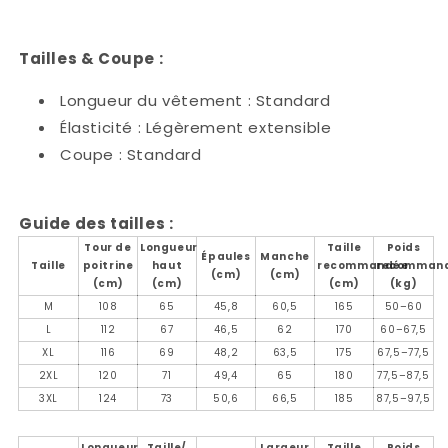
Tailles & Coupe :
Longueur du vêtement : Standard
Élasticité : Légèrement extensible
Coupe : Standard
Guide des tailles :
Tour de
Longueur
Taille
Poids
Épaules
Manche
Taille
poitrine
haut
recommandée
recomman
(cm)
(cm)
(cm)
(cm)
(cm)
(kg)
M
108
65
45,8
60,5
165
50–60
L
112
67
46,5
62
170
60–67,5
XL
116
69
48,2
63,5
175
67,5–77,5
2XL
120
71
49,4
65
180
77,5–87,5
3XL
124
73
50,6
66,5
185
87,5–97,5
Longueur
Taille/
Largeur
Taille
Poids